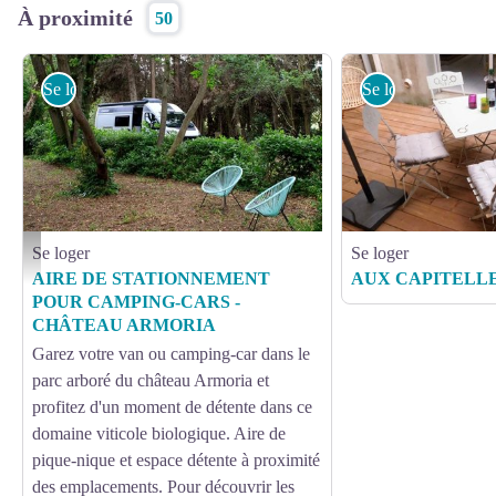
À proximité
50
Se loger
Se loger
Se loger
Se loger
ARMORIA VAN
AIRE DE STATIONNEMENT
AUX CAPITELL
POUR CAMPING-CARS -
CHÂTEAU ARMORIA
Garez votre van ou camping-car dans le
parc arboré du château Armoria et
profitez d'un moment de détente dans ce
domaine viticole biologique. Aire de
pique-nique et espace détente à proximité
des emplacements. Pour découvrir les