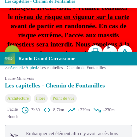
Les capitelles - Chemin de Fontanilles
RISQUE INCENDIE - Veuillez consulter
le
niveau de risque en vigueur sur la carte
avant de partir en randonnée. En cas de
risque extrême, l'accès aux massifs
forestiers sera interdit. Nous appelons à la
Imprimer
Télécharger
Signaler 
plus grande prudence.
Voir l'image en plein écran
Rando Grand Carcassonne
>>
Accueil
>
À pied
>
Les capitelles - Chemin de Fontanilles
Laure-Minervois
Les capitelles - Chemin de Fontanilles
Architecture
Flore
Point de vue
Facile
3h30
8,7km
+229m
-230m
Boucle
Embarquer cet élément afin d'y avoir accès hors