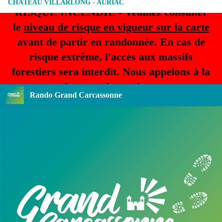
CHÂTEAU VILLARLONG - AURIAC
RISQUE INCENDIE - Veuillez consulter
le
niveau de risque en vigueur sur la carte
avant de partir en randonnée. En cas de
risque extrême, l'accès aux massifs
forestiers sera interdit. Nous appelons à la
plus grande prudence.
Rando Grand Carcassonne