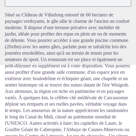
Voir l'image en plein écran
Situé au Château de Villarlong entouré de 60 hectares de
paysages verdoyants, le gîte allie le charme de l'ancien au confort
moderne. Il dispose d'une terrasse privative avec mobilier de
jardin, idéale pour profiter des repas en plein air ou de moments
de détente. Vous pourrez accéder à une grande piscine commune
(20x8m) avec les autres gîtes, parfaite pour se rafraîchir lors des
journées ensoleillées, ainsi qu'à un terrain de tennis pour les
amateurs de sport. Un restaurant est sur place et également un
petit-déjeuner en supplément est à votre disposition. Vous pourrez
aussi profiter d'une grande salle commune, d'un espace jeux en
extérieur avec boulodrôme et échiquier géant, une chapelle et un
sentier historique où se trouve des ruines datant de l'ère Wisigoth.
Aux alentours, la région est riche en patrimoine et en paysages
variés. À quelques km, la célèbre cité médiévale de Carcassonne
déploie ses remparts et ses ruelles pavées, véritable voyage dans
le temps. Les amoureux de la nature apprécieront les randonnées
le long du Canal du Midi, classé au patrimoine mondial de
l'UNESCO. Autres activités à faire: les capitelles de Laure, le
Gouffre Géant de Cabrespine, l'Abbaye de Caunes-Minervois ou
encore les Grottes de Limousis. Au rez-de-chaussée: - Un séjour,