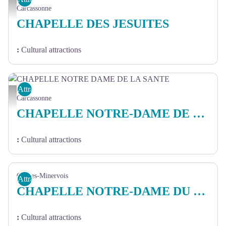
CHAPELLE ET COLLEGE DES JESUITES - ROCHE-MAIRIE CARCASSONNE
Carcassonne
CHAPELLE DES JESUITES
:
Cultural attractions
Attractions
CHAPELLE NOTRE DAME DE LA SANTE - ROCHE-MAIRIE CARCASSONNE
Carcassonne
CHAPELLE NOTRE-DAME DE LA SANTE
:
Cultural attractions
Caunes-Minervois
Attractions
CHAPELLE NOTRE-DAME DU CROS
:
Cultural attractions