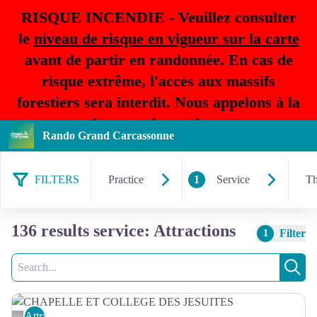
RISQUE INCENDIE - Veuillez consulter
le
niveau de risque en vigueur sur la carte
avant de partir en randonnée. En cas de
risque extrême, l'accès aux massifs
forestiers sera interdit. Nous appelons à la
plus grande prudence.
Rando Grand Carcassonne
FILTERS
Practice
1
Service
T
136 results service: Attractions
Filter
1
Search
Sear
Attractions