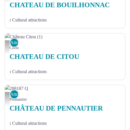
CHATEAU DE BOUILHONNAC
:
Cultural attractions
Attractions
Château Citou (1)
Citou
CHATEAU DE CITOU
:
Cultural attractions
Attractions
288187 Q
Pennautier
CHÂTEAU DE PENNAUTIER
:
Cultural attractions