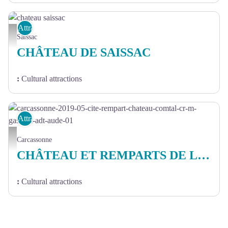
Attractions
chateau saissac - Céline Clauzel
Saissac
CHÂTEAU DE SAISSAC
:
Cultural attractions
Attractions
carcassonne-2019-05-cite-rempart-chateau-comtal-cr-m-gassion-adt-aude-01 - cr-m-gassi
Carcassonne
CHÂTEAU ET REMPARTS DE LA CITÉ DE CARCASSONNE
:
Cultural attractions