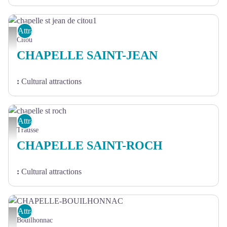
Attractions
chapelle st jean de citou1
Citou
CHAPELLE SAINT-JEAN
:
Cultural attractions
Attractions
chapelle st roch
Trausse
CHAPELLE SAINT-ROCH
:
Cultural attractions
Attractions
CHAPELLE-BOUILHONNAC
Bouilhonnac