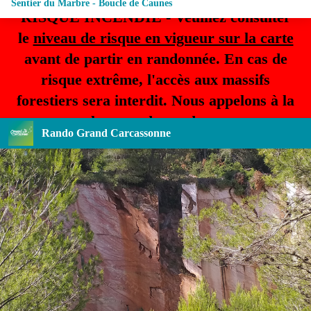
Sentier du Marbre - Boucle de Caunes
RISQUE INCENDIE - Veuillez consulter
le
niveau de risque en vigueur sur la carte
avant de partir en randonnée. En cas de
risque extrême, l'accès aux massifs
forestiers sera interdit. Nous appelons à la
plus grande prudence.
Rando Grand Carcassonne