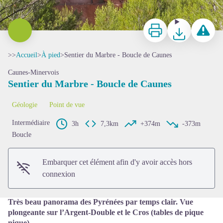
Imprimer
Télécharger
Signaler 
>>
Accueil
>
À pied
>
Sentier du Marbre - Boucle de Caunes
Caunes-Minervois
Sentier du Marbre - Boucle de Caunes
Géologie
Point de vue
Voir l'image en plein écran
Intermédiaire
3h
7,3km
+374m
-373m
Boucle
Embarquer cet élément afin d'y avoir accès hors
connexion
Très beau panorama des Pyrénées par temps clair. Vue
plongeante sur l’Argent-Double et le Cros (tables de pique
nique).