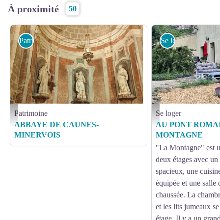
À proximité
50
Patrimoine
Se loger
Patrimoine
Se loger
IMG_20191013_151629 - ADT Aude_Alexandra Maurer
LA MONTAGNE PATIO
ABBAYE DE CAUNES-
AU PONT ROMAI
MINERVOIS
MONTAGNE
"La Montagne" est u
deux étages avec un 
spacieux, une cuisin
équipée et une salle 
chaussée. La chambr
et les lits jumeaux s
étage. Il y a un gran