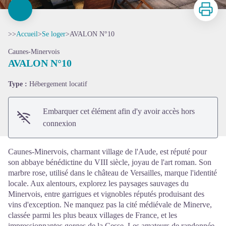
Imprimer
>>
Accueil
>
Se loger
>
AVALON N°10
Caunes-Minervois
AVALON N°10
Voir l'image en plein écran
Type :
Hébergement locatif
Embarquer cet élément afin d'y avoir accès hors
connexion
Caunes-Minervois, charmant village de l'Aude, est réputé pour
son abbaye bénédictine du VIII siècle, joyau de l'art roman. Son
marbre rose, utilisé dans le château de Versailles, marque l'identité
locale. Aux alentours, explorez les paysages sauvages du
Minervois, entre garrigues et vignobles réputés produisant des
vins d'exception. Ne manquez pas la cité médiévale de Minerve,
classée parmi les plus beaux villages de France, et les
impressionnantes gorges de la Cesse. Les amateurs de randonnée