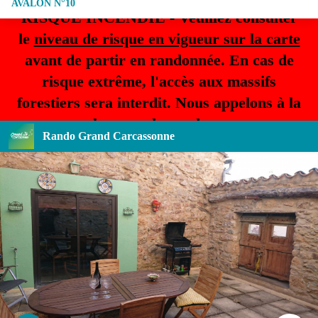
AVALON N°10
RISQUE INCENDIE - Veuillez consulter
le
niveau de risque en vigueur sur la carte
avant de partir en randonnée. En cas de
risque extrême, l'accès aux massifs
forestiers sera interdit. Nous appelons à la
plus grande prudence.
Rando Grand Carcassonne