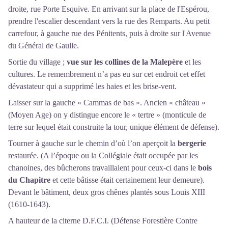
droite, rue Porte Esquive. En arrivant sur la place de l'Espérou,
prendre l'escalier descendant vers la rue des Remparts. Au petit
carrefour, à gauche rue des Pénitents, puis à droite sur l'Avenue
du Général de Gaulle.
Sortie du village ;
vue sur les collines de la Malepère
et les
cultures. Le remembrement n’a pas eu sur cet endroit cet effet
dévastateur qui a supprimé les haies et les brise-vent.
Laisser sur la gauche « Cammas de bas ». Ancien « château »
(Moyen Age) on y distingue encore le « tertre » (monticule de
terre sur lequel était construite la tour, unique élément de défense).
Tourner à gauche sur le chemin d’où l’on aperçoit la
bergerie
restaurée. (A l’époque ou la Collégiale était occupée par les
chanoines, des bûcherons travaillaient pour ceux-ci dans le
bois
du Chapitre
et cette bâtisse était certainement leur demeure).
Devant le bâtiment, deux gros chênes plantés sous Louis XIII
(1610-1643).
A hauteur de la citerne D.F.C.I. (Défense Forestière Contre