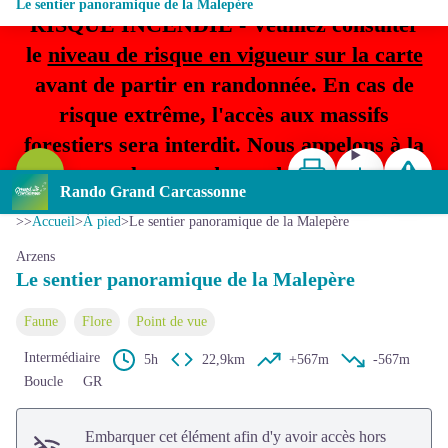
Le sentier panoramique de la Malepère
RISQUE INCENDIE - Veuillez consulter
le
niveau de risque en vigueur sur la carte
avant de partir en randonnée. En cas de
risque extrême, l'accès aux massifs
forestiers sera interdit. Nous appelons à la
Imprimer
Télécharger
Signaler 
plus grande prudence.
Voir l'image en plein écran
Rando Grand Carcassonne
>>
Accueil
>
À pied
>
Le sentier panoramique de la Malepère
Arzens
Le sentier panoramique de la Malepère
Faune
Flore
Point de vue
Intermédiaire
5h
22,9km
+567m
-567m
Boucle
GR
Embarquer cet élément afin d'y avoir accès hors