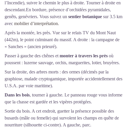
l’Incendie), suivre le chemin le plus à droite. Tourner à droite en
descendant.En bordure, présence d’orchidées pyramidales,
genêts, genévriers. Vous suivez un
sentier botanique
sur 3.5 km
avec
mobilier d’interprétation.
Après la montée, les près. Vue sur le relais TV du Mont Naut
(442m), le point culminant du massif. A droite : la campagne de
« Sanches » (ancien prieuré).
Passer à gauche des chênes et
monter à travers les près
où
poussent : luzerne sauvage, orchis, marguerites, lotier, bruyères.
Sur la droite, des arbres morts : des ormes (décimés par la
graphiose, malade cryptogamique, importée accidentellement des
U.S.A. par voie maritime).
Dans les bois
, tourner à gauche. Le panneau rouge vous informe
que la chasse est gardée et les vipères protégées.
Sortie du bois. A cet endroit, guetter la présence possible des
busards (mâle ou femelle) qui survolent les champs en quête de
nourriture (silhouette ci-contre). A gauche, parc.