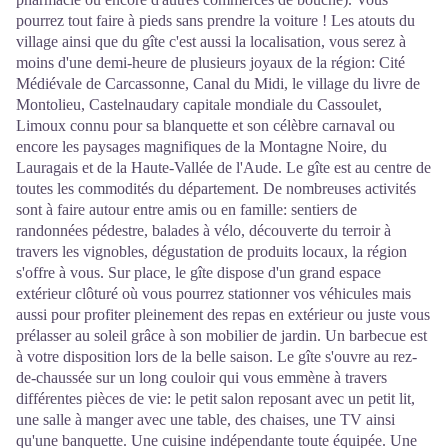
pourrez tout faire à pieds sans prendre la voiture ! Les atouts du
village ainsi que du gîte c'est aussi la localisation, vous serez à
moins d'une demi-heure de plusieurs joyaux de la région: Cité
Médiévale de Carcassonne, Canal du Midi, le village du livre de
Montolieu, Castelnaudary capitale mondiale du Cassoulet,
Limoux connu pour sa blanquette et son célèbre carnaval ou
encore les paysages magnifiques de la Montagne Noire, du
Lauragais et de la Haute-Vallée de l'Aude. Le gîte est au centre de
toutes les commodités du département. De nombreuses activités
sont à faire autour entre amis ou en famille: sentiers de
randonnées pédestre, balades à vélo, découverte du terroir à
travers les vignobles, dégustation de produits locaux, la région
s'offre à vous. Sur place, le gîte dispose d'un grand espace
extérieur clôturé où vous pourrez stationner vos véhicules mais
aussi pour profiter pleinement des repas en extérieur ou juste vous
prélasser au soleil grâce à son mobilier de jardin. Un barbecue est
à votre disposition lors de la belle saison. Le gîte s'ouvre au rez-
de-chaussée sur un long couloir qui vous emmène à travers
différentes pièces de vie: le petit salon reposant avec un petit lit,
une salle à manger avec une table, des chaises, une TV ainsi
qu'une banquette. Une cuisine indépendante toute équipée. Une