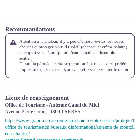
Recommandations
Attention à la chaleur, il y a peu d’ombre, évitez les heures
chaudes et protégez-vous du soleil (chapeau et crème solaire)
et emportez de l’eau (point d’eau potable au départ du
sentier).
Durant la période de chasse (de mi-août à mi-jan
v
ier) préférer
l’après-midi, les chasseurs pouvant être sur le sentier le matin
Lieux de renseignement
Office de Tourisme - Antenne Canal du Midi
Avenue Pierre Curie,
11800
TREBES
https://www.grand-carcassonne-tourisme.fr/votre-sejour/pratique/l
office-de-tourisme/nos-bureaux-dinformations/antenne-de-montoli
eu-cabardes/