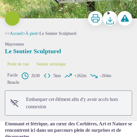
Imprimer
Télécharger
Signaler 
>>
Accueil
>
À pied
>
Le Sentier Sculpturel
Mayronnes
Le Sentier Sculpturel
Point de vue
Sentier artistique
Voir l'image en plein écran
Facile
2h30
5km
+262m
-264m
Boucle
Embarquer cet élément afin d'y avoir accès hors
connexion
Etonnant et féérique, au cœur des Corbières, Art et Nature se
rencontrent ici dans un parcours plein de surprises et de
découvertes.