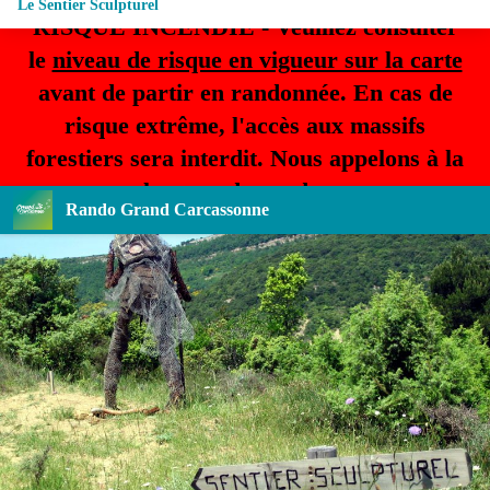
Le Sentier Sculpturel
RISQUE INCENDIE - Veuillez consulter
le
niveau de risque en vigueur sur la carte
avant de partir en randonnée. En cas de
risque extrême, l'accès aux massifs
forestiers sera interdit. Nous appelons à la
plus grande prudence.
Rando Grand Carcassonne
Old man Traveler - ARTISTE Joe big big - ® Klaus Neundorf