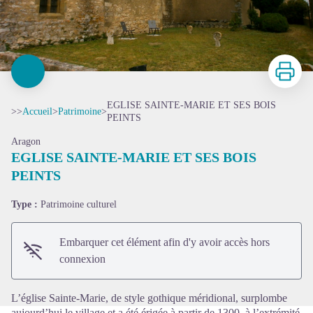
Imprimer
EGLISE SAINTE-MARIE ET SES BOIS
>>
Accueil
>
Patrimoine
>
PEINTS
Aragon
EGLISE SAINTE-MARIE ET SES BOIS
PEINTS
Voir l'image en plein écran
Type :
Patrimoine culturel
Embarquer cet élément afin d'y avoir accès hors
connexion
L’église Sainte-Marie, de style gothique méridional, surplombe
aujourd’hui le village et a été érigée à partir de 1300, à l’extrémité