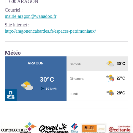
11600 ARAGON
Courriel
:
mairie-aragon@wanadoo.fr
Site internet
:
http://aragonencabardes.fr/espaces-patrimoniaux/
Météo