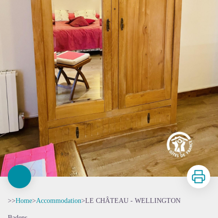
Print
>>
Home
>
Accommodation
>
LE CHÂTEAU - WELLINGTON
Badens