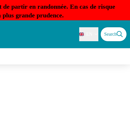
t de partir en randonnée. En cas de risque
la plus grande prudence.
EN
Search