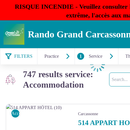
RISQUE INCENDIE - Veuillez consulter 
extrême, l'accès aux ma
Rando Grand Carcasson
FILTERS
Practice
1
Service
T
Loading
747 results service:
Search
Accommodation
Accommodation
Carcassonne
514 APPART H