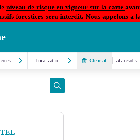
le
niveau de risque en vigueur sur la carte
avan
ssifs forestiers sera interdit. Nous appelons à 
ne
hemes
Localization
Clear all
747 results
Search
OTEL