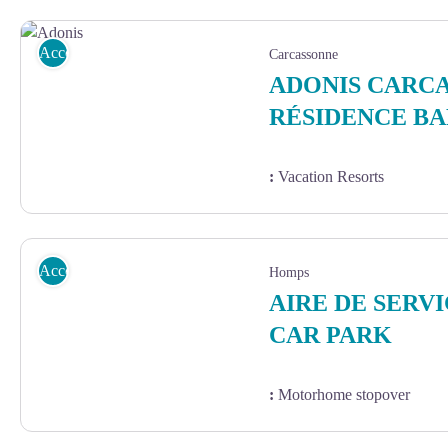
Salon
Accommodation
Carcassonne
ADONIS CARC
RÉSIDENCE B
:
Vacation Resorts
Adonis
Accommodation
Homps
AIRE DE SERV
CAR PARK
:
Motorhome stopover