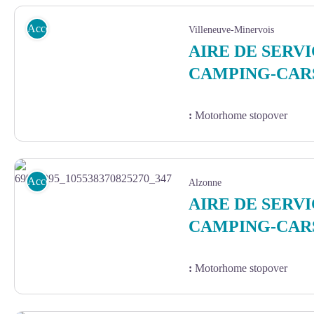
Accommodation
Villeneuve-Minervois
AIRE DE SERV
CAMPING-CAR
:
Motorhome stopover
Accommodation
Alzonne
AIRE DE SERV
CAMPING-CAR
:
Motorhome stopover
69945295_105538370825270_3472305910049669120_o