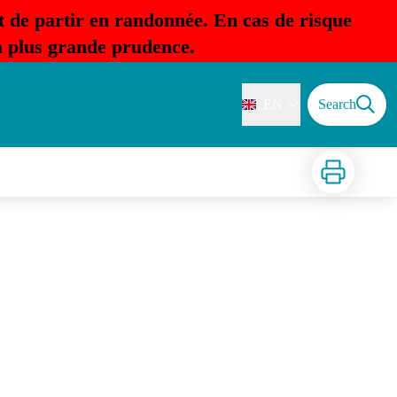
t de partir en randonnée. En cas de risque
la plus grande prudence.
EN
Search
Print