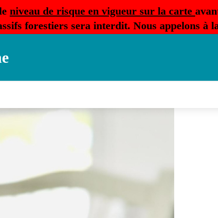
le
niveau de risque en vigueur sur la carte
avan
ssifs forestiers sera interdit. Nous appelons à 
ne