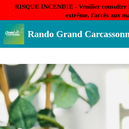
RISQUE INCENDIE - Veuillez consulter 
extrême, l'accès aux ma
Rando Grand Carcasson