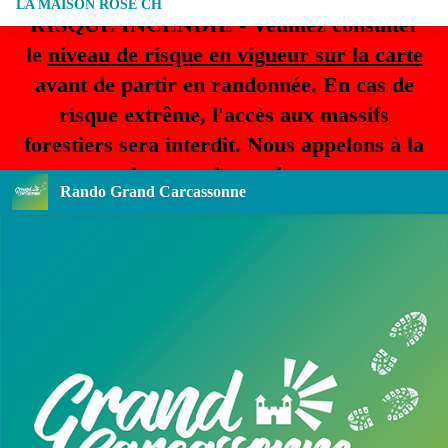
LA MAISON ROSE CH
RISQUE INCENDIE - Veuillez consulter
le
niveau de risque en vigueur sur la carte
avant de partir en randonnée. En cas de
risque extrême, l'accès aux massifs
forestiers sera interdit. Nous appelons à la
plus grande prudence.
Rando Grand Carcassonne