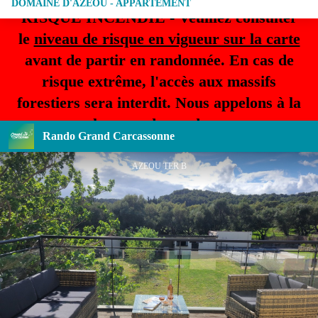
DOMAINE D'AZEOU - APPARTEMENT
RISQUE INCENDIE - Veuillez consulter
le
niveau de risque en vigueur sur la carte
avant de partir en randonnée. En cas de
risque extrême, l'accès aux massifs
forestiers sera interdit. Nous appelons à la
plus grande prudence.
Rando Grand Carcassonne
AZEOU TER B