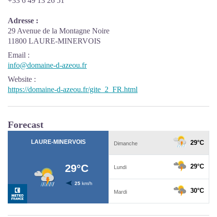
+33 6 49 13 26 51
Adresse :
29 Avenue de la Montagne Noire
11800 LAURE-MINERVOIS
Email
:
info@domaine-d-azeou.fr
Website
:
https://domaine-d-azeou.fr/gite_2_FR.html
Forecast