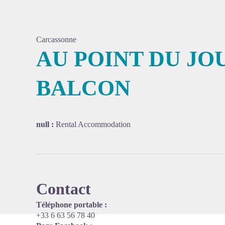
Carcassonne
AU POINT DU JO
BALCON
View pi
null :
Rental Accommodation
Contact
Téléphone portable :
+33 6 63 56 78 40