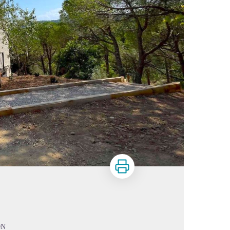
Print
ON