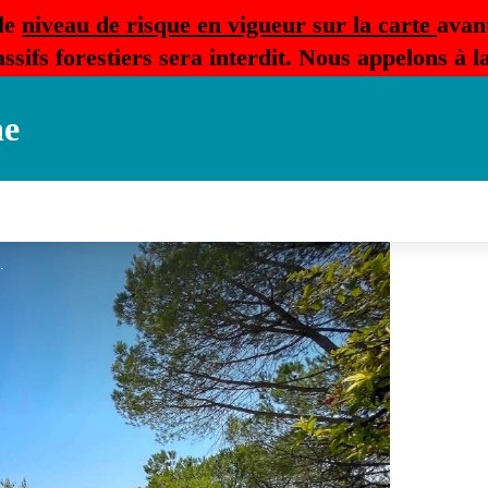
le
niveau de risque en vigueur sur la carte
avan
ssifs forestiers sera interdit. Nous appelons à 
ne
uJour