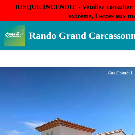
RISQUE INCENDIE - Veuillez consulter 
extrême, l'accès aux ma
Rando Grand Carcasson
1Gite1Pointd