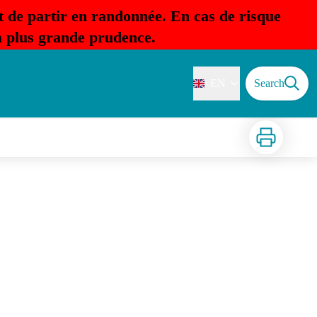
t de partir en randonnée. En cas de risque
la plus grande prudence.
EN
Search
Print