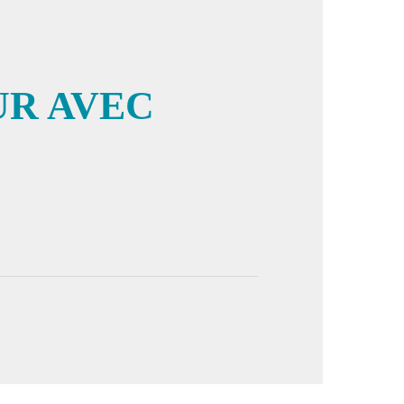
UR AVEC
cture in full screen