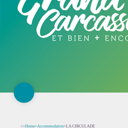
>>
Home
>
Accommodation
>
LA CIRCULADE