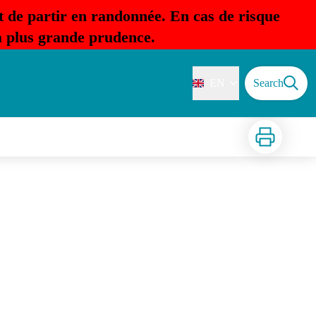
t de partir en randonnée. En cas de risque
la plus grande prudence.
EN
Search
Print