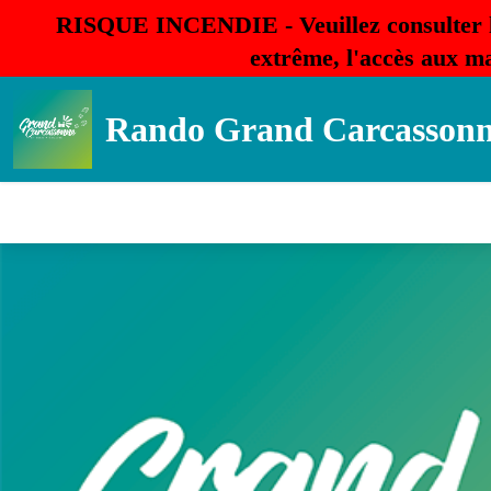
RISQUE INCENDIE - Veuillez consulter 
extrême, l'accès aux ma
Rando Grand Carcasson