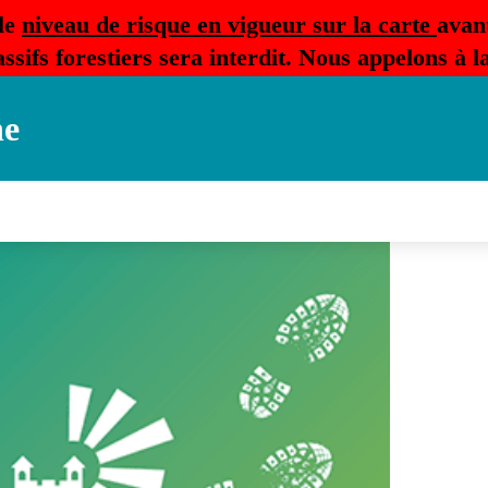
le
niveau de risque en vigueur sur la carte
avan
ssifs forestiers sera interdit. Nous appelons à 
ne