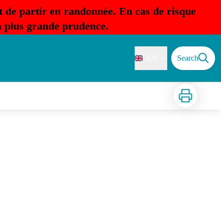
t de partir en randonnée. En cas de risque
la plus grande prudence.
EN
Search
Print