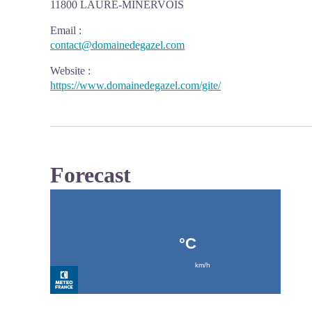
11800 LAURE-MINERVOIS
Email
:
contact@domainedegazel.com
Website
:
https://www.domainedegazel.com/gite/
Forecast