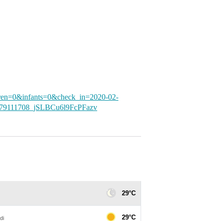
en=0&infants=0&check_in=2020-02-
579111708_jSLBCu6l9FcPFazv