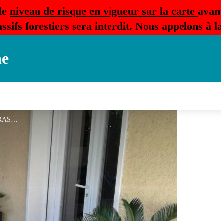
le
niveau de risque en vigueur sur la carte
avan
ssifs forestiers sera interdit. Nous appelons à 
ne
CHEZ-BRUNO-TERRASSE