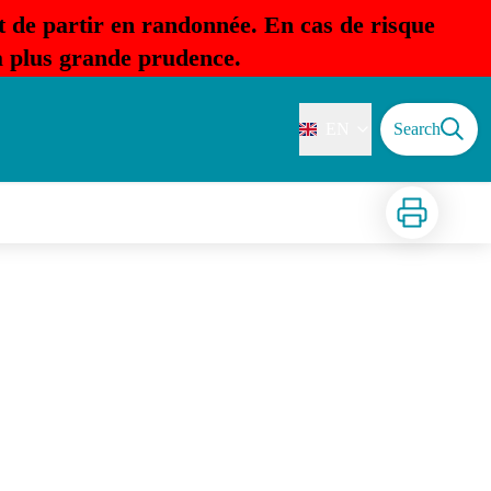
t de partir en randonnée. En cas de risque
la plus grande prudence.
EN
Search
Print