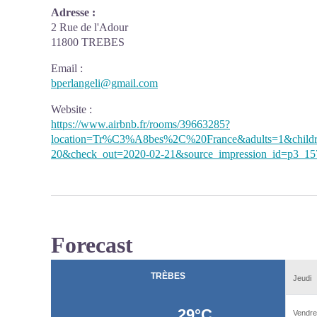
Adresse :
2 Rue de l'Adour
11800 TREBES
Email
:
bperlangeli@gmail.com
Website
:
https://www.airbnb.fr/rooms/39663285?
location=Tr%C3%A8bes%2C%20France&adults=1&childr
20&check_out=2020-02-21&source_impression_id=p3_1
Forecast