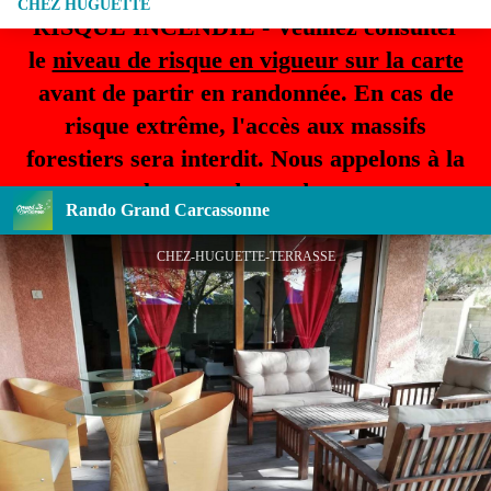
CHEZ HUGUETTE
RISQUE INCENDIE - Veuillez consulter
le
niveau de risque en vigueur sur la carte
avant de partir en randonnée. En cas de
risque extrême, l'accès aux massifs
forestiers sera interdit. Nous appelons à la
plus grande prudence.
Rando Grand Carcassonne
CHEZ-HUGUETTE-TERRASSE