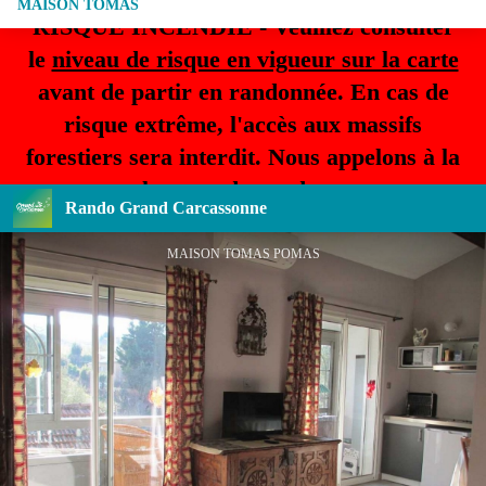
MAISON TOMAS
RISQUE INCENDIE - Veuillez consulter
le
niveau de risque en vigueur sur la carte
avant de partir en randonnée. En cas de
risque extrême, l'accès aux massifs
forestiers sera interdit. Nous appelons à la
plus grande prudence.
Rando Grand Carcassonne
MAISON TOMAS POMAS