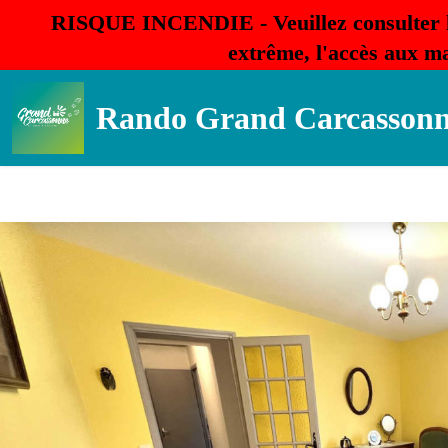
RISQUE INCENDIE - Veuillez consulter 
extrême, l'accès aux ma
Rando Grand Carcasson