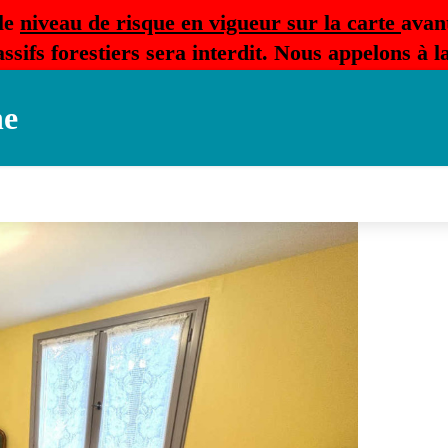
le
niveau de risque en vigueur sur la carte
avan
ssifs forestiers sera interdit. Nous appelons à 
ne