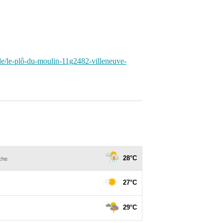
ude/le-plô-du-moulin-11g2482-villeneuve-