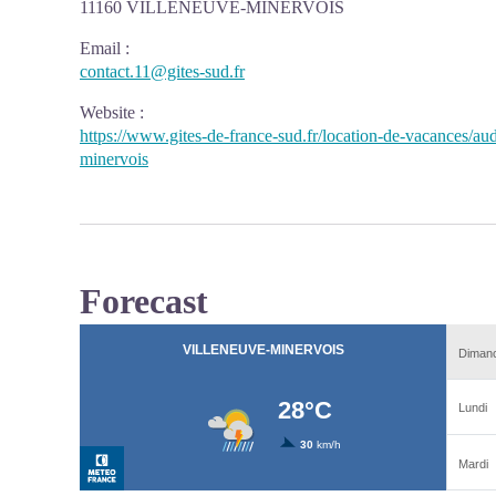
11160 VILLENEUVE-MINERVOIS
Email
:
contact.11@gites-sud.fr
Website
:
https://www.gites-de-france-sud.fr/location-de-vacances/a
minervois
Forecast