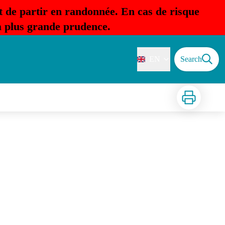
t de partir en randonnée. En cas de risque
la plus grande prudence.
EN
Search
Print