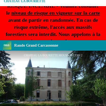
CHÂTEAU LA BOURIETTE
RISQUE INCENDIE - Veuillez consulter
le
niveau de risque en vigueur sur la carte
avant de partir en randonnée. En cas de
risque extrême, l'accès aux massifs
forestiers sera interdit. Nous appelons à la
plus grande prudence.
Rando Grand Carcassonne
CHATEAU LA BOURIETTE MOUSSOULENS 2