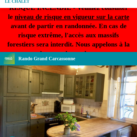
LE CHALET
RISQUE INCENDIE - Veuillez consulter
le
niveau de risque en vigueur sur la carte
avant de partir en randonnée. En cas de
risque extrême, l'accès aux massifs
forestiers sera interdit. Nous appelons à la
plus grande prudence.
Rando Grand Carcassonne