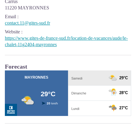
Carrus
11220 MAYRONNES
Email
:
contact.11@gites-sud.fr
Website
:
https://www.gites-de-france-sud.fr/location-de-vacances/aude/le-
chalet-11g2404-mayronnes
Forecast