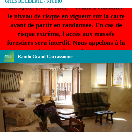
GITES DE LIBERTE - STUDIO
RISQUE INCENDIE - Veuillez consulter
le
niveau de risque en vigueur sur la carte
avant de partir en randonnée. En cas de
risque extrême, l'accès aux massifs
forestiers sera interdit. Nous appelons à la
plus grande prudence.
Rando Grand Carcassonne
gites liberte azille studio