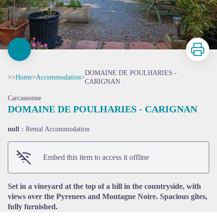
Print
DOMAINE DE POULHARIES -
>>
Home
>
Accommodation
>
CARIGNAN
Carcassonne
DOMAINE DE POULHARIES - CARIGNAN
null :
Rental Accommodation
View picture in full screen
Embed this item to access it offline
Set in a vineyard at the top of a hill in the countryside, with
views over the Pyrenees and Montagne Noire. Spacious gîtes,
fully furnished.