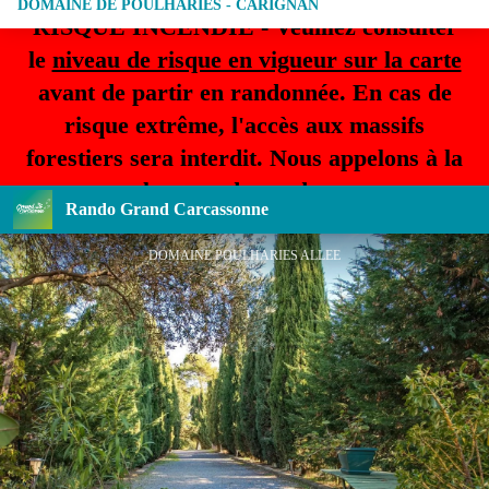
DOMAINE DE POULHARIES - CARIGNAN
RISQUE INCENDIE - Veuillez consulter
le
niveau de risque en vigueur sur la carte
avant de partir en randonnée. En cas de
risque extrême, l'accès aux massifs
forestiers sera interdit. Nous appelons à la
plus grande prudence.
Rando Grand Carcassonne
DOMAINE POULHARIES ALLEE