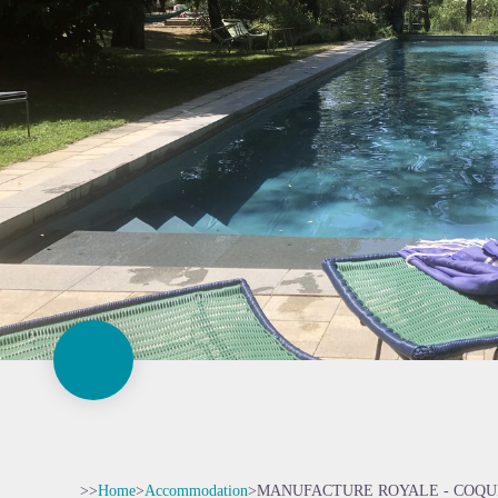
>>
Home
>
Accommodation
>
MANUFACTURE ROYALE - COQU