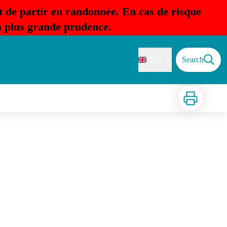
t de partir en randonnée. En cas de risque
la plus grande prudence.
EN
Search
Print