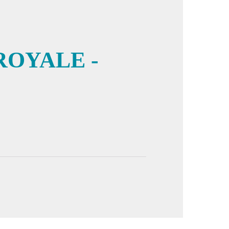
OYALE -
cture in full screen