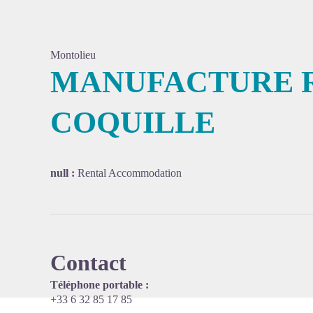
Montolieu
MANUFACTURE R
COQUILLE
View pi
null :
Rental Accommodation
Contact
Téléphone portable :
+33 6 32 85 17 85