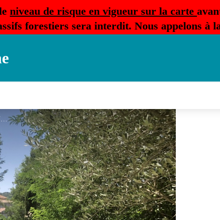
le
niveau de risque en vigueur sur la carte
avan
ssifs forestiers sera interdit. Nous appelons à 
ne
MANUF R PISCINE A