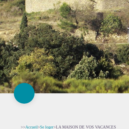
>>
Accueil
>
Se loger
>
LA MAISON DE VOS VACANCES