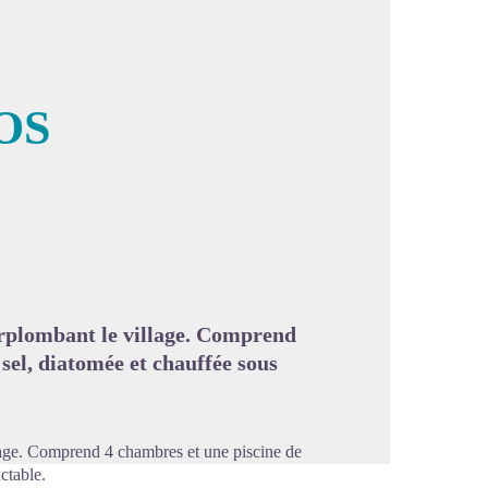
OS
image en plein écran
urplombant le village. Comprend
sel, diatomée et chauffée sous
llage. Comprend 4 chambres et une piscine de
ctable.