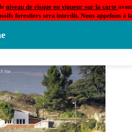
le
niveau de risque en vigueur sur la carte
avan
ssifs forestiers sera interdit. Nous appelons à 
ne
MAISON DE VACANCES Vue ext