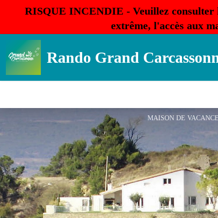
RISQUE INCENDIE - Veuillez consulter 
extrême, l'accès aux ma
Rando Grand Carcasson