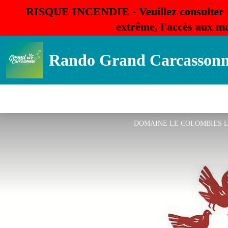
RISQUE INCENDIE - Veuillez consulter 
extrême, l'accès aux ma
Rando Grand Carcasson