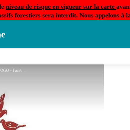
le
niveau de risque en vigueur sur la carte
avan
ssifs forestiers sera interdit. Nous appelons à 
ne
DOMAINE LE COLOMBIES LOGO - Facebook