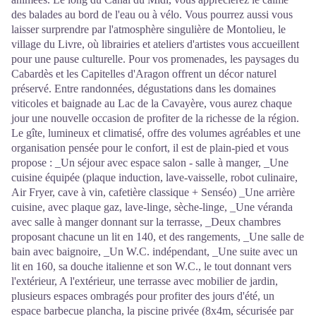
des balades au bord de l'eau ou à vélo. Vous pourrez aussi vous
laisser surprendre par l'atmosphère singulière de Montolieu, le
village du Livre, où librairies et ateliers d'artistes vous accueillent
pour une pause culturelle. Pour vos promenades, les paysages du
Cabardès et les Capitelles d'Aragon offrent un décor naturel
préservé. Entre randonnées, dégustations dans les domaines
viticoles et baignade au Lac de la Cavayère, vous aurez chaque
jour une nouvelle occasion de profiter de la richesse de la région.
Le gîte, lumineux et climatisé, offre des volumes agréables et une
organisation pensée pour le confort, il est de plain-pied et vous
propose : _Un séjour avec espace salon - salle à manger, _Une
cuisine équipée (plaque induction, lave-vaisselle, robot culinaire,
Air Fryer, cave à vin, cafetière classique + Senséo) _Une arrière
cuisine, avec plaque gaz, lave-linge, sèche-linge, _Une véranda
avec salle à manger donnant sur la terrasse, _Deux chambres
proposant chacune un lit en 140, et des rangements, _Une salle de
bain avec baignoire, _Un W.C. indépendant, _Une suite avec un
lit en 160, sa douche italienne et son W.C., le tout donnant vers
l'extérieur, A l'extérieur, une terrasse avec mobilier de jardin,
plusieurs espaces ombragés pour profiter des jours d'été, un
espace barbecue plancha, la piscine privée (8x4m, sécurisée par