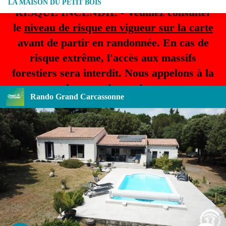
LA MAISON DU PETIT BOIS
RISQUE INCENDIE - Veuillez consulter
le
niveau de risque en vigueur sur la carte
avant de partir en randonnée. En cas de
risque extrême, l'accès aux massifs
forestiers sera interdit. Nous appelons à la
plus grande prudence.
Rando Grand Carcassonne