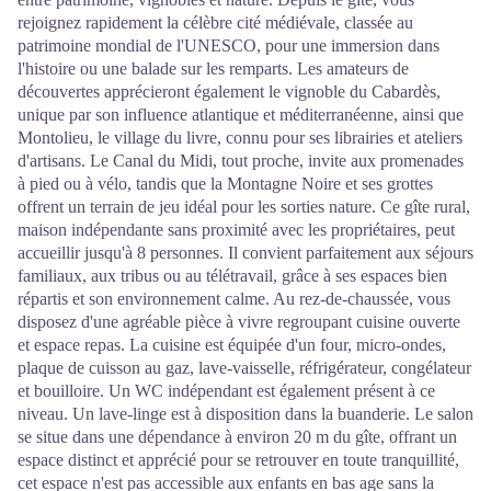
rejoignez rapidement la célèbre cité médiévale, classée au
patrimoine mondial de l'UNESCO, pour une immersion dans
l'histoire ou une balade sur les remparts. Les amateurs de
découvertes apprécieront également le vignoble du Cabardès,
unique par son influence atlantique et méditerranéenne, ainsi que
Montolieu, le village du livre, connu pour ses librairies et ateliers
d'artisans. Le Canal du Midi, tout proche, invite aux promenades
à pied ou à vélo, tandis que la Montagne Noire et ses grottes
offrent un terrain de jeu idéal pour les sorties nature. Ce gîte rural,
maison indépendante sans proximité avec les propriétaires, peut
accueillir jusqu'à 8 personnes. Il convient parfaitement aux séjours
familiaux, aux tribus ou au télétravail, grâce à ses espaces bien
répartis et son environnement calme. Au rez-de-chaussée, vous
disposez d'une agréable pièce à vivre regroupant cuisine ouverte
et espace repas. La cuisine est équipée d'un four, micro-ondes,
plaque de cuisson au gaz, lave-vaisselle, réfrigérateur, congélateur
et bouilloire. Un WC indépendant est également présent à ce
niveau. Un lave-linge est à disposition dans la buanderie. Le salon
se situe dans une dépendance à environ 20 m du gîte, offrant un
espace distinct et apprécié pour se retrouver en toute tranquillité,
cet espace n'est pas accessible aux enfants en bas age sans la