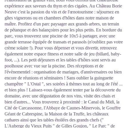
expérience aux saveurs du thym et des cigales. Au Château Borie
Neuve c'est la passion du vin et de l'œnotourisme : séjournez en
gîtes vignerons ou en chambres d'hôtes dans notre maison de
maître. Profitez d'un parc paysager aux grands arbres, un terrain
de pétanque et des balançoires pour les plus petits. En bordure du
parc, vous trouverez une piscine de 10x5 à partager, avec une
grande terrasse équipée de transats et parasols (n'oubliez pas votre
crème solaire !). Pour vous dépenser et vous divertir, retrouvez
également notre espace fitness et notre salle de jeu (billard, baby-
foot, ...). Les petit déjeuners et les tables d'hôtes sont servis au
poolhouse avec vue sur la piscine. Des réceptions et de
l'évènementiel : organisation de mariages, d'anniversaires ou bien
encore de réunions et séminaires ! Sans oublier la guinguette
champêtre " L'Ostal ", ses soirées à thèmes tout au long de l'été ...
et bien plus ! Laissez-vous également tenter par la découverte du
domaine, avec une dégustation de nos vins, visite des chais et
bien d'autres... Vous trouverez à proximité : le Canal du Midi, la
Cité de Carcassonne, l'Abbaye de Caunes-Minervois, le Gouffre
Géant de Cabrespine, la Maison de la Truffe, les châteaux
cathares ainsi que les tables étoilées des grands chefs ("
L'Auberge du Vieux Puits " de Gilles Goujon, " Le Parc " de