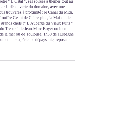
être " L'Ostal ", ses soirées à thèmes tout au
er par la découverte du domaine, avec une
 Vous trouverez à proximité : le Canal du Midi,
Gouffre Géant de Cabrespine, la Maison de la
des grands chefs (" L'Auberge du Vieux Puits "
s du Trésor " de Jean-Marc Boyer ou bien
 de la mer ou de Toulouse, 1h30 de l'Espagne
promet une expérience dépaysante, reposante