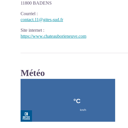
11800 BADENS
Courriel
:
contact.11@gites-sud.fr
Site internet
:
https://www.chateauborieneuve.com
Météo