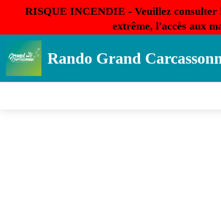
RISQUE INCENDIE - Veuillez consulter 
extrême, l'accès aux ma
Rando Grand Carcasson