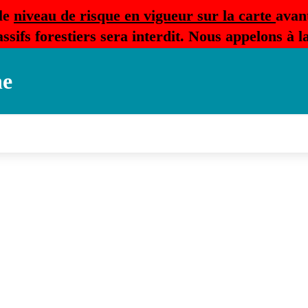
le
niveau de risque en vigueur sur la carte
avan
ssifs forestiers sera interdit. Nous appelons à 
ne