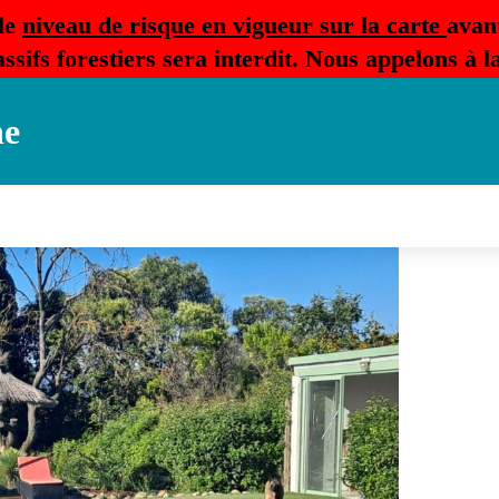
le
niveau de risque en vigueur sur la carte
avan
ssifs forestiers sera interdit. Nous appelons à 
ne