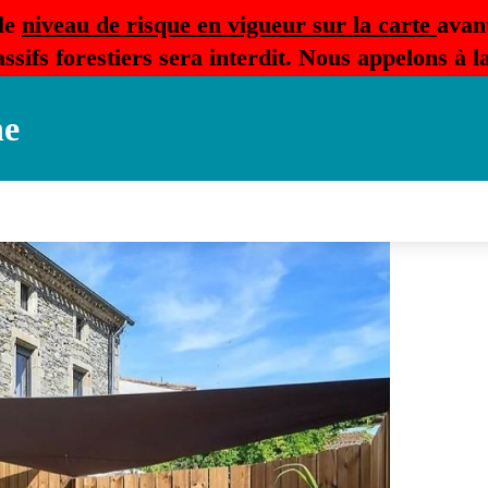
le
niveau de risque en vigueur sur la carte
avan
ssifs forestiers sera interdit. Nous appelons à 
ne