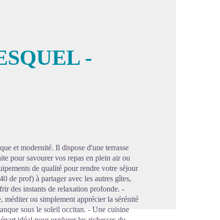
SQUEL -
image en plein écran
ique et modernité. Il dispose d'une terrasse
aite pour savourer vos repas en plein air ou
ipements de qualité pour rendre votre séjour
0 de prof) à partager avec les autres gîtes,
ir des instants de relaxation profonde. -
, méditer ou simplement apprécier la sérénité
anque sous le soleil occitan. - Une cuisine
épart idéal pour explorer les richesses du