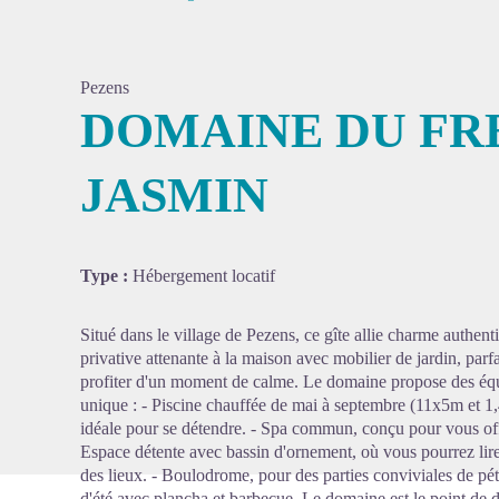
Pezens
DOMAINE DU FRE
JASMIN
Voir l'
Type :
Hébergement locatif
Situé dans le village de Pezens, ce gîte allie charme authent
privative attenante à la maison avec mobilier de jardin, parf
profiter d'un moment de calme. Le domaine propose des équ
unique : - Piscine chauffée de mai à septembre (11x5m et 1,4
idéale pour se détendre. - Spa commun, conçu pour vous offr
Espace détente avec bassin d'ornement, où vous pourrez lire
des lieux. - Boulodrome, pour des parties conviviales de pét
d'été avec plancha et barbecue. Le domaine est le point de d