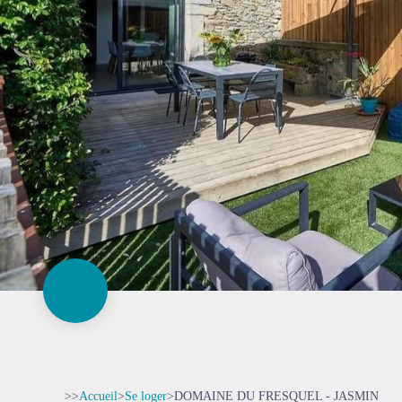
>>
Accueil
>
Se loger
>
DOMAINE DU FRESQUEL - JASMIN