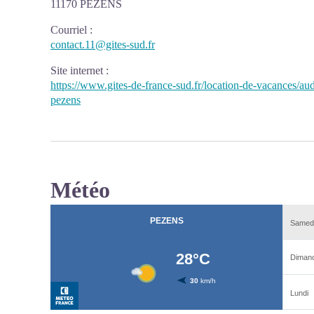
11170 PEZENS
Courriel
:
contact.11@gites-sud.fr
Site internet
:
https://www.gites-de-france-sud.fr/location-de-vacances/a
pezens
Météo