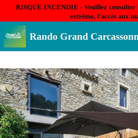
RISQUE INCENDIE - Veuillez consulter 
extrême, l'accès aux ma
Rando Grand Carcasson