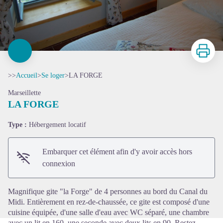
Imprimer
>>
Accueil
>
Se loger
>
LA FORGE
Marseillette
LA FORGE
Type :
Hébergement locatif
Voir l'image en plein écran
Embarquer cet élément afin d'y avoir accès hors
connexion
Magnifique gite "la Forge" de 4 personnes au bord du Canal du
Midi. Entièrement en rez-de-chaussée, ce gite est composé d'une
cuisine équipée, d'une salle d'eau avec WC séparé, une chambre
avec un lit en 160, une seconde avec deux lits en 90. Restez