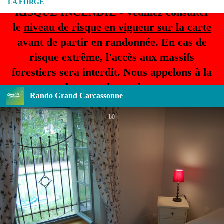
LA FORGE
RISQUE INCENDIE - Veuillez consulter
le
niveau de risque en vigueur sur la carte
avant de partir en randonnée. En cas de
risque extrême, l'accès aux massifs
forestiers sera interdit. Nous appelons à la
plus grande prudence.
Rando Grand Carcassonne
b0