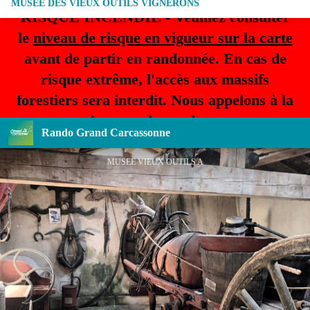
MUSEE DES VIEUX OUTILS VIGNERONS
RISQUE INCENDIE - Veuillez consulter
le
niveau de risque en vigueur sur la carte
avant de partir en randonnée. En cas de
risque extrême, l'accès aux massifs
forestiers sera interdit. Nous appelons à la
plus grande prudence.
Rando Grand Carcassonne
MUSEE VIEUX OUTILS A