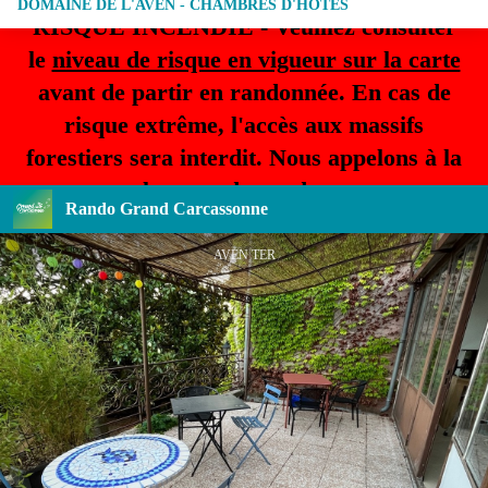
DOMAINE DE L'AVEN - CHAMBRES D'HÔTES
RISQUE INCENDIE - Veuillez consulter
le
niveau de risque en vigueur sur la carte
avant de partir en randonnée. En cas de
risque extrême, l'accès aux massifs
forestiers sera interdit. Nous appelons à la
plus grande prudence.
Rando Grand Carcassonne
AVEN TER