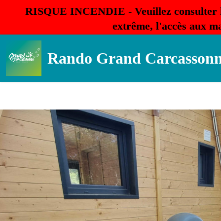
RISQUE INCENDIE - Veuillez consulter 
extrême, l'accès aux ma
Rando Grand Carcasson