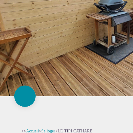
>>
Accueil
>
Se loger
>
LE TIPI CATHARE