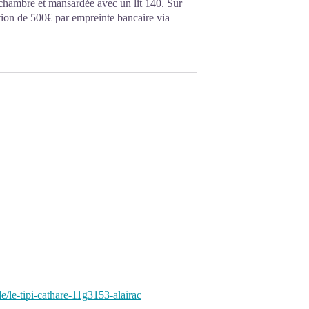
chambre et mansardée avec un lit 140. Sur
ion de 500€ par empreinte bancaire via
e/le-tipi-cathare-11g3153-alairac