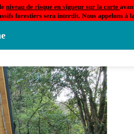
le
niveau de risque en vigueur sur la carte
avan
ssifs forestiers sera interdit. Nous appelons à 
ne