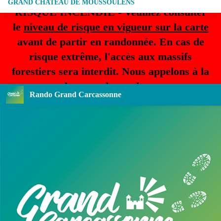
GRAND CHATEAU DE MOUSSOULENS
RISQUE INCENDIE - Veuillez consulter
le
niveau de risque en vigueur sur la carte
avant de partir en randonnée. En cas de
risque extrême, l'accès aux massifs
forestiers sera interdit. Nous appelons à la
plus grande prudence.
Rando Grand Carcassonne