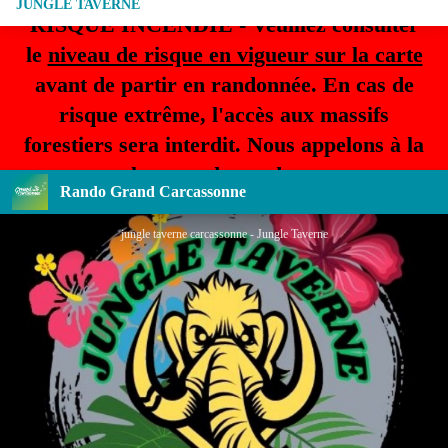
JUNGLE TAVERNE
RISQUE INCENDIE - Veuillez consulter
le
niveau de risque en vigueur sur la carte
avant de partir en randonnée. En cas de
risque extrême, l'accès aux massifs
forestiers sera interdit. Nous appelons à la
plus grande prudence.
Rando Grand Carcassonne
jungle taverne carcassonne - Jungle Taverne