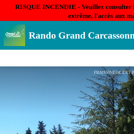
RISQUE INCENDIE - Veuillez consulter 
extrême, l'accès aux ma
Rando Grand Carcasson