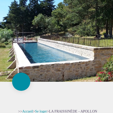
>>
Accueil
>
Se loger
>
LA FRAISSINÈDE - APOLLON