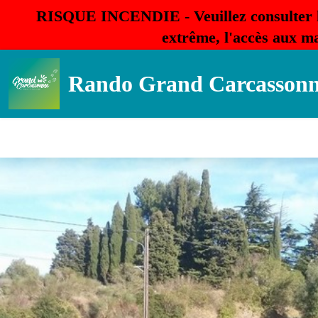
RISQUE INCENDIE - Veuillez consulter 
extrême, l'accès aux ma
Rando Grand Carcasson