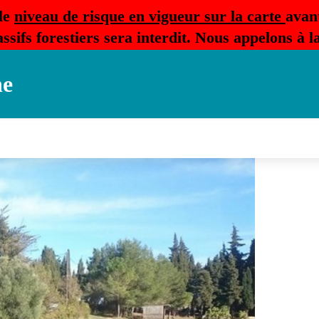
le
niveau de risque en vigueur sur la carte
avan
ssifs forestiers sera interdit. Nous appelons à 
ne