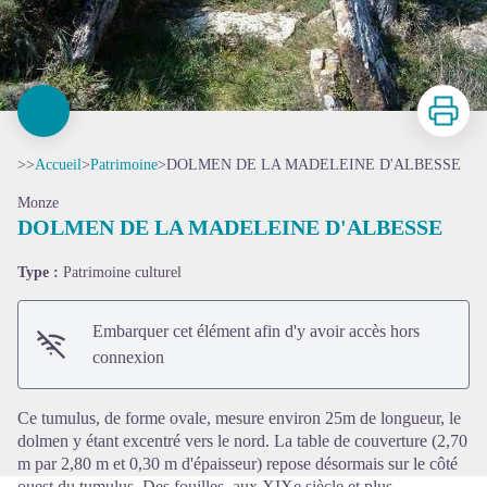
Imprimer
>>
Accueil
>
Patrimoine
>
DOLMEN DE LA MADELEINE D'ALBESSE
Monze
DOLMEN DE LA MADELEINE D'ALBESSE
Type :
Patrimoine culturel
Voir l'image en plein écran
Embarquer cet élément afin d'y avoir accès hors
connexion
Ce tumulus, de forme ovale, mesure environ 25m de longueur, le
dolmen y étant excentré vers le nord. La table de couverture (2,70
m par 2,80 m et 0,30 m d'épaisseur) repose désormais sur le côté
ouest du tumulus. Des fouilles, aux XIXe siècle et plus