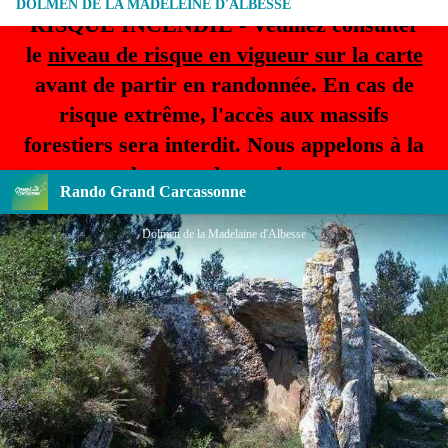
DOLMEN DE LA MADELEINE D'ALBESSE
RISQUE INCENDIE - Veuillez consulter
le
niveau de risque en vigueur sur la carte
avant de partir en randonnée. En cas de
risque extrême, l'accès aux massifs
forestiers sera interdit. Nous appelons à la
plus grande prudence.
Rando Grand Carcassonne
Dolmen de la Madelaine d'Albesse