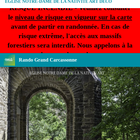
EGLISE NOTRE-DAME DE LA NATIVITE ART DECO
RISQUE INCENDIE - Veuillez consulter
le
niveau de risque en vigueur sur la carte
avant de partir en randonnée. En cas de
risque extrême, l'accès aux massifs
forestiers sera interdit. Nous appelons à la
plus grande prudence.
Rando Grand Carcassonne
EGLISE NOTRE DAME DE LA NATIVITe ART DECO3