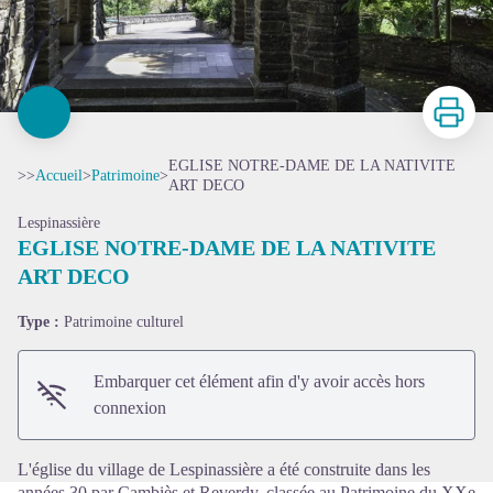
Imprimer
EGLISE NOTRE-DAME DE LA NATIVITE
>>
Accueil
>
Patrimoine
>
ART DECO
Lespinassière
EGLISE NOTRE-DAME DE LA NATIVITE
ART DECO
Voir l'image en plein écran
Type :
Patrimoine culturel
Embarquer cet élément afin d'y avoir accès hors
connexion
L'église du village de Lespinassière a été construite dans les
années 30 par Cambiès et Reverdy, classée au Patrimoine du XXe