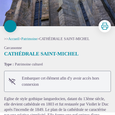
Imprimer
>>
Accueil
>
Patrimoine
>
CATHÉDRALE SAINT-MICHEL
Carcassonne
CATHÉDRALE SAINT-MICHEL
Type :
Patrimoine culturel
Voir l'image en plein écran
Embarquer cet élément afin d'y avoir accès hors
connexion
Eglise de style gothique languedocien, datant du 13ème siècle,
elle devient cathédrale en 1803 et fut restaurée par Viollet le Duc
après l'incendie de 1849. Le plan de la cathédrale se caractérise
par une relative simplicité. Elle forme une nef unique d'une