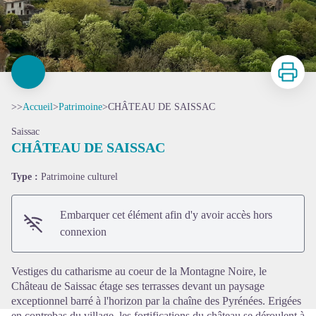
Imprimer
>>
Accueil
>
Patrimoine
>
CHÂTEAU DE SAISSAC
Saissac
CHÂTEAU DE SAISSAC
Type :
Patrimoine culturel
Voir l'image en plein écran
Embarquer cet élément afin d'y avoir accès hors
connexion
Vestiges du catharisme au coeur de la Montagne Noire, le
Château de Saissac étage ses terrasses devant un paysage
exceptionnel barré à l'horizon par la chaîne des Pyrénées. Erigées
en contrebas du village, les fortifications du château se déroulent à