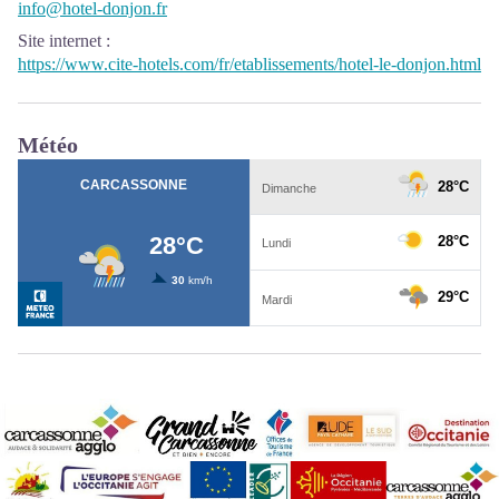
info@hotel-donjon.fr
Site internet
:
https://www.cite-hotels.com/fr/etablissements/hotel-le-donjon.html
Météo