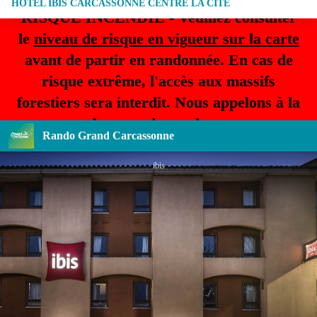
HÔTEL IBIS CARCASSONNE CENTRE LA CITÉ
RISQUE INCENDIE - Veuillez consulter
le
niveau de risque en vigueur sur la carte
avant de partir en randonnée. En cas de
risque extrême, l'accès aux massifs
forestiers sera interdit. Nous appelons à la
plus grande prudence.
Rando Grand Carcassonne
ibis