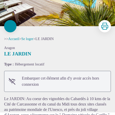
Imprimer
>>
Accueil
>
Se loger
>
LE JARDIN
Aragon
LE JARDIN
Type :
Hébergement locatif
Voir l'image en plein écran
Embarquer cet élément afin d'y avoir accès hors
connexion
Le JARDIN: Au coeur des vignobles du Cabardès à 10 kms de la
Cité de Carcassonne et du canal du Midi tous deux sites classés
au patrimoine mondiale de l'Unesco, et près du joli village
d'Aragon, vous séjournerez sur le " Domaine viticole de Garille "