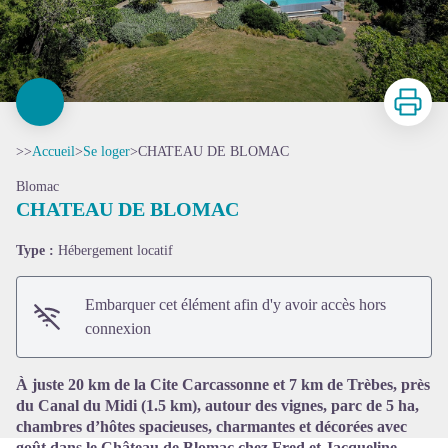
Imprimer
>>
Accueil
>
Se loger
>
CHATEAU DE BLOMAC
Blomac
CHATEAU DE BLOMAC
Type :
Hébergement locatif
Voir l'image en plein écran
Embarquer cet élément afin d'y avoir accès hors
connexion
À juste 20 km de la Cite Carcassonne et 7 km de Trèbes, près
du Canal du Midi (1.5 km), autour des vignes, parc de 5 ha,
chambres d’hôtes spacieuses, charmantes et décorées avec
goût dans le Château de Blomac chez Fred et Jacqueline