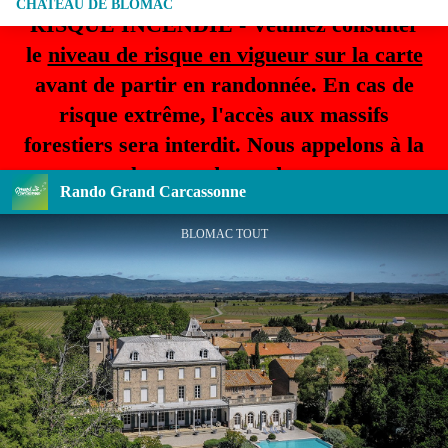
CHATEAU DE BLOMAC
RISQUE INCENDIE - Veuillez consulter
le
niveau de risque en vigueur sur la carte
avant de partir en randonnée. En cas de
risque extrême, l'accès aux massifs
forestiers sera interdit. Nous appelons à la
plus grande prudence.
Rando Grand Carcassonne
BLOMAC TOUT